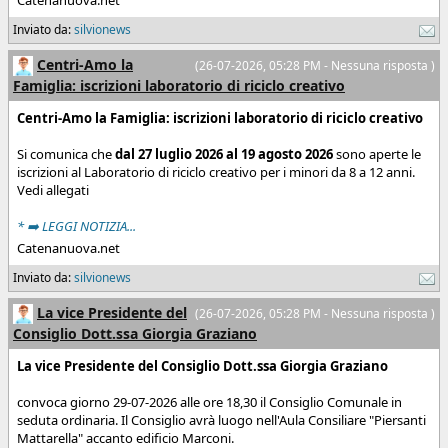
Catenanuova.net
Inviato da:
silvionews
Centri-Amo la
(26-07-2026, 05:28 PM - Nessuna risposta )
Famiglia: iscrizioni laboratorio di riciclo creativo
Centri-Amo la Famiglia: iscrizioni laboratorio di riciclo creativo
Si comunica che
dal 27 luglio 2026 al 19 agosto 2026
sono aperte le
iscrizioni al Laboratorio di riciclo creativo per i minori da 8 a 12 anni.
Vedi allegati
* ➡️ LEGGI NOTIZIA...
Catenanuova.net
Inviato da:
silvionews
La vice Presidente del
(26-07-2026, 05:28 PM - Nessuna risposta )
Consiglio Dott.ssa Giorgia Graziano
La vice Presidente del Consiglio Dott.ssa Giorgia Graziano
convoca giorno 29-07-2026 alle ore 18,30 il Consiglio Comunale in
seduta ordinaria. Il Consiglio avrà luogo nell'Aula Consiliare "Piersanti
Mattarella" accanto edificio Marconi.