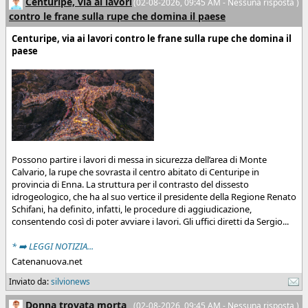
Centuripe, via ai lavori
(02-08-2026, 09:45 AM - Nessuna risposta )
contro le frane sulla rupe che domina il paese
Centuripe, via ai lavori contro le frane sulla rupe che domina il
paese
Possono partire i lavori di messa in sicurezza dell’area di Monte
Calvario, la rupe che sovrasta il centro abitato di Centuripe in
provincia di Enna. La struttura per il contrasto del dissesto
idrogeologico, che ha al suo vertice il presidente della Regione Renato
Schifani, ha definito, infatti, le procedure di aggiudicazione,
consentendo così di poter avviare i lavori. Gli uffici diretti da Sergio...
* ➡️ LEGGI NOTIZIA...
Catenanuova.net
Inviato da:
silvionews
Donna trovata morta
(02-08-2026, 09:45 AM - Nessuna risposta )