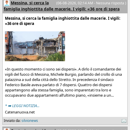
Messina, si cerca la
(06-08-2026, 02:14 AM - Nessuna risposta )
famiglia inghiottita dalle macerie. I vigili: «36 ore di spera
Messina, si cerca la famiglia inghiottita dalle macerie. I vigili:
«36 ore di spera
«In questo momento ci sono sei dispersi». A dirlo il comandante dei
vigili del fuoco di Messina, Michele Burgio, parlando del crollo di una
palazzina a sud della città dello Stretto. In precedenza il sindaco
Federico Basile aveva parlato di 7 dispersi. Quattro dei dispersi
appartengono alla stessa famiglia, sono imparentati tra loro e
occupavano due appartamenti all’ultimo piano, «insieme a un...
* ➡️ LEGGI NOTIZIA...
Catenanuova.net
Inviato da:
silvionews