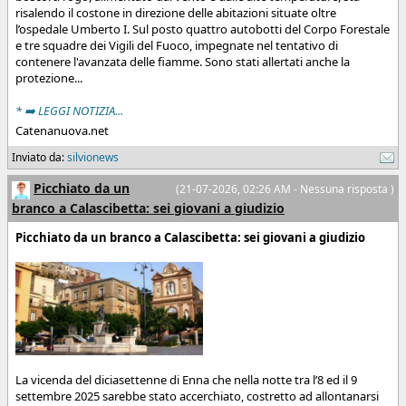
risalendo il costone in direzione delle abitazioni situate oltre
l’ospedale Umberto I. Sul posto quattro autobotti del Corpo Forestale
e tre squadre dei Vigili del Fuoco, impegnate nel tentativo di
contenere l'avanzata delle fiamme. Sono stati allertati anche la
protezione...
* ➡️ LEGGI NOTIZIA...
Catenanuova.net
Inviato da:
silvionews
Picchiato da un
(21-07-2026, 02:26 AM - Nessuna risposta )
branco a Calascibetta: sei giovani a giudizio
Picchiato da un branco a Calascibetta: sei giovani a giudizio
La vicenda del diciasettenne di Enna che nella notte tra l’8 ed il 9
settembre 2025 sarebbe stato accerchiato, costretto ad allontanarsi