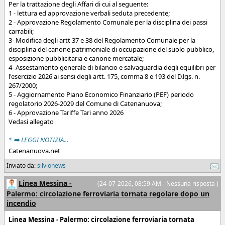
Per la trattazione degli Affari di cui al seguente:
1 - lettura ed approvazione verbali seduta precedente;
2 - Approvazione Regolamento Comunale per la disciplina dei passi
carrabili;
3- Modifica degli artt 37 e 38 del Regolamento Comunale per la
disciplina del canone patrimoniale di occupazione del suolo pubblico,
esposizione pubblicitaria e canone mercatale;
4- Assestamento generale di bilancio e salvaguardia degli equilibri per
l'esercizio 2026 ai sensi degli artt. 175, comma 8 e 193 del D.lgs. n.
267/2000;
5 - Aggiornamento Piano Economico Finanziario (PEF) periodo
regolatorio 2026-2029 del Comune di Catenanuova;
6 - Approvazione Tariffe Tari anno 2026
Vedasi allegato
* ➡️ LEGGI NOTIZIA...
Catenanuova.net
Inviato da:
silvionews
Linea Messina -
(24-07-2026, 08:59 AM - Nessuna risposta )
Palermo: circolazione ferroviaria tornata regolare dopo un
incendio
Linea Messina - Palermo: circolazione ferroviaria tornata