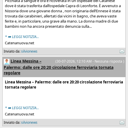
Picchiata a sangue e ora è ricoverata in un ospedale del Catanese
dove è stata trasferita dall’ospedale Capra di Leonforte. È avvenuto a
Nissoria dove una giovane donna , non originaria dell’Ennese è stata
trovata dai carabinieri, allertati dai vicini in bagno, che aveva vaste
ferite e, in particolare, una grave alla mano. La donna madre di due
bambini non ha ancora presentato denuncia sulla...
* ➡️ LEGGI NOTIZIA...
Catenanuova.net
Inviato da:
silvionews
Linea Messina –
(30-07-2026, 12:10 AM - Nessuna risposta )
Palermo: dalle ore 20:20 circolazione ferroviaria tornata
regolare
Linea Messina – Palermo: dalle ore 20:20 circolazione ferroviaria
tornata regolare
* ➡️ LEGGI NOTIZIA...
Catenanuova.net
Inviato da:
silvionews