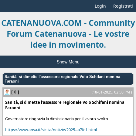
Login
Registrati
CATENANUOVA.COM - Community
Forum Catenanuova - Le vostre
idee in movimento.
Show Menu
Sanità, si dimette l'assessore regionale Volo Schifani nomina
Faraoni
[
0
]
(18-01-2025, 02:50 PM )
Sanità, si dimette l'assessore regionale Volo Schifani nomina
Faraoni
Governatore ringrazia la dimissionaria per il lavoro svolto
https://www.ansa.it/sicilia/notizie/2025...a7fe1.html