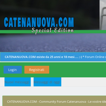
CATENANUOVA.COM esiste da 25 anni e 18 mesi.... ;-)
* Forum Online d
Login
Registrati
Nuovi messaggi
Messaggi di oggi
CATENANUOVA.COM - Community Forum Catenanuova - Le vostre ide