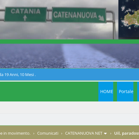
a 19 Anni, 10 Mesi .
HOME
Portale
e in movimento.
›
Comunicati
›
CATENANUOVA NET
›
Uil, paradoss