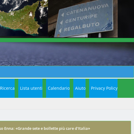
Ricerca
Lista utenti
Calendario
Aiuto
Privacy Policy
o Enna: «Grande sete e bollette più care d'Italia»