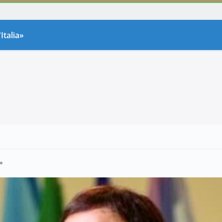
Italia»
»