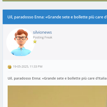
Uil, paradosso Enna: «Grande sete e bollette più care d'
0 voto(i) - 0 media
1
2
3
4
5
silvionews
Posting Freak
19-05-2025, 11:33 PM
Uil, paradosso Enna: «Grande sete e bollette più care d'Italia