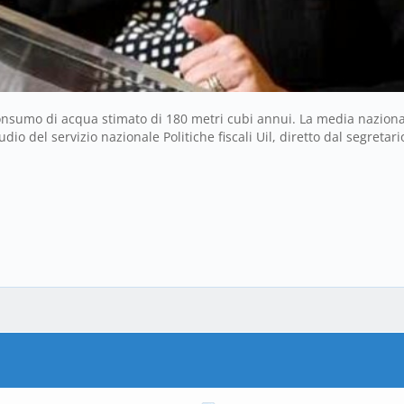
nsumo di acqua stimato di 180 metri cubi annui. La media nazional
 del servizio nazionale Politiche fiscali Uil, diretto dal segretari