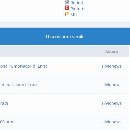
Reddit
Pinterest
Mix
Discussioni simili
Autore
corona «Umbriaco» di Enna
silvionews
e minacciano le case
silvionews
gradi
silvionews
100 anni
silvionews