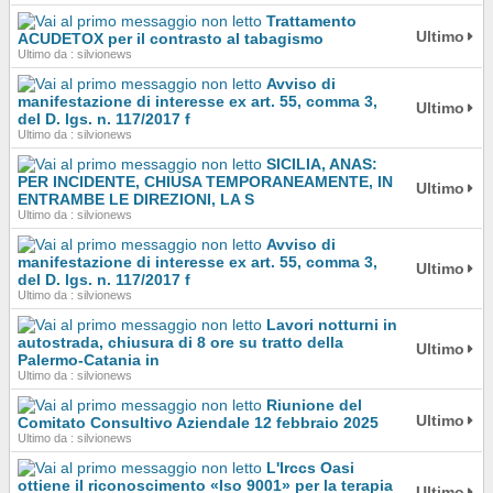
Trattamento
Ultimo
ACUDETOX per il contrasto al tabagismo
Ultimo da : silvionews
Avviso di
manifestazione di interesse ex art. 55, comma 3,
Ultimo
del D. lgs. n. 117/2017 f
Ultimo da : silvionews
SICILIA, ANAS:
PER INCIDENTE, CHIUSA TEMPORANEAMENTE, IN
Ultimo
ENTRAMBE LE DIREZIONI, LA S
Ultimo da : silvionews
Avviso di
manifestazione di interesse ex art. 55, comma 3,
Ultimo
del D. lgs. n. 117/2017 f
Ultimo da : silvionews
Lavori notturni in
autostrada, chiusura di 8 ore su tratto della
Ultimo
Palermo-Catania in
Ultimo da : silvionews
Riunione del
Ultimo
Comitato Consultivo Aziendale 12 febbraio 2025
Ultimo da : silvionews
L'Irccs Oasi
ottiene il riconoscimento «Iso 9001» per la terapia
Ultimo