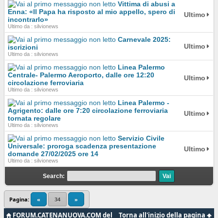
Vittima di abusi a
Enna: «Il Papa ha risposto al mio appello, spero di
Ultimo
incontrarlo»
Ultimo da : silvionews
Carnevale 2025:
Ultimo
iscrizioni
Ultimo da : silvionews
Linea Palermo
Centrale- Palermo Aeroporto, dalle ore 12:20
Ultimo
circolazione ferroviaria
Ultimo da : silvionews
Linea Palermo -
Agrigento: dalle ore 7:20 circolazione ferroviaria
Ultimo
tornata regolare
Ultimo da : silvionews
Servizio Civile
Universale: proroga scadenza presentazione
Ultimo
domande 27/02/2025 ore 14
Ultimo da : silvionews
Search:
Pagina:
«
34
»
FORUM.CATENANUOVA.COM del
Torna all'inizio della pagina