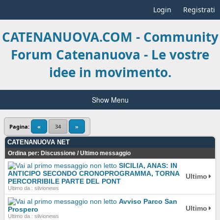
Login
Registrati
CATENANUOVA.COM - Community
Forum Catenanuova - Le vostre
idee in movimento.
Show Menu
Pagina:
«
34
»
CATENANUOVA NET
Ordina per:
Discussione
/
Ultimo messaggio
SICILIA, ANAS: IN
ANTICIPO SECONDO CRONOPROGRAMMA, TORNA
Ultimo
PERCORRIBILE PARTE DEL PONT
Ultimo da : silvionews
Avviso Parco San
Ultimo
Prospero
Ultimo da : silvionews