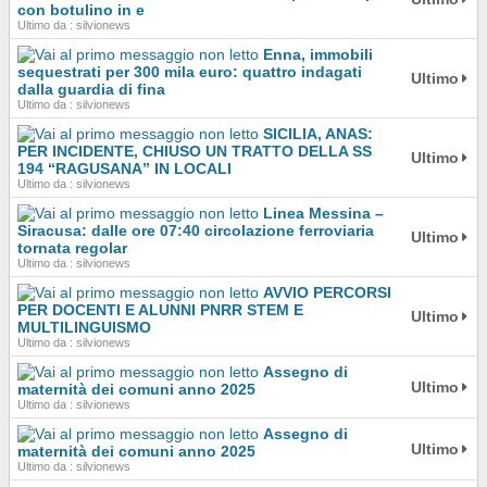
con botulino in e
Ultimo da : silvionews
Enna, immobili
sequestrati per 300 mila euro: quattro indagati
Ultimo
dalla guardia di fina
Ultimo da : silvionews
SICILIA, ANAS:
PER INCIDENTE, CHIUSO UN TRATTO DELLA SS
Ultimo
194 “RAGUSANA” IN LOCALI
Ultimo da : silvionews
Linea Messina –
Siracusa: dalle ore 07:40 circolazione ferroviaria
Ultimo
tornata regolar
Ultimo da : silvionews
AVVIO PERCORSI
PER DOCENTI E ALUNNI PNRR STEM E
Ultimo
MULTILINGUISMO
Ultimo da : silvionews
Assegno di
Ultimo
maternità dei comuni anno 2025
Ultimo da : silvionews
Assegno di
Ultimo
maternità dei comuni anno 2025
Ultimo da : silvionews