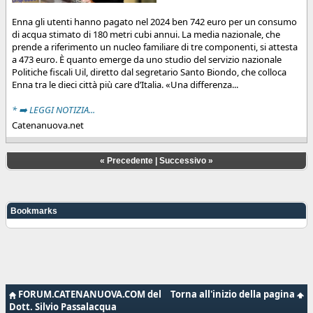
Enna gli utenti hanno pagato nel 2024 ben 742 euro per un consumo
di acqua stimato di 180 metri cubi annui. La media nazionale, che
prende a riferimento un nucleo familiare di tre componenti, si attesta
a 473 euro. È quanto emerge da uno studio del servizio nazionale
Politiche fiscali Uil, diretto dal segretario Santo Biondo, che colloca
Enna tra le dieci città più care d’Italia. «Una differenza...
* ➡️ LEGGI NOTIZIA...
Catenanuova.net
«
Precedente
|
Successivo
»
Bookmarks
FORUM.CATENANUOVA.COM del
Torna all'inizio della pagina
Dott. Silvio Passalacqua