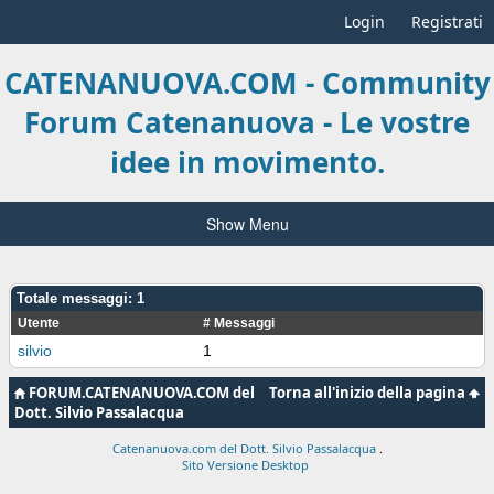
Login
Registrati
CATENANUOVA.COM - Community
Forum Catenanuova - Le vostre
idee in movimento.
Show Menu
Totale messaggi: 1
Utente
# Messaggi
silvio
1
FORUM.CATENANUOVA.COM del
Torna all'inizio della pagina
Dott. Silvio Passalacqua
Catenanuova.com del Dott. Silvio Passalacqua
.
Sito Versione Desktop