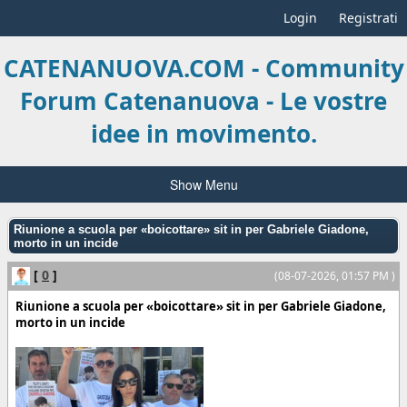
Login
Registrati
CATENANUOVA.COM - Community
Forum Catenanuova - Le vostre
idee in movimento.
Show Menu
Riunione a scuola per «boicottare» sit in per Gabriele Giadone,
morto in un incide
[
0
]
(08-07-2026, 01:57 PM )
Riunione a scuola per «boicottare» sit in per Gabriele Giadone,
morto in un incide