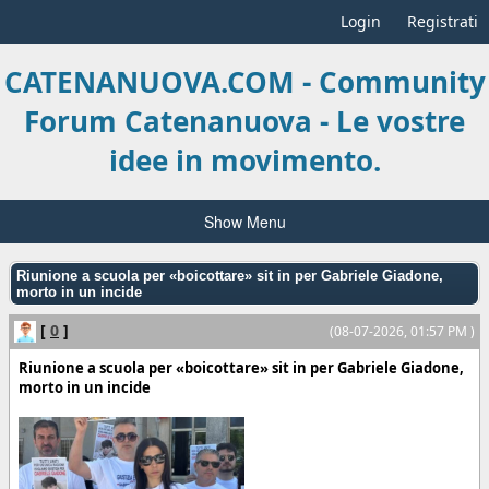
Login
Registrati
CATENANUOVA.COM - Community
Forum Catenanuova - Le vostre
idee in movimento.
Show Menu
Riunione a scuola per «boicottare» sit in per Gabriele Giadone,
morto in un incide
[
0
]
(08-07-2026, 01:57 PM )
Riunione a scuola per «boicottare» sit in per Gabriele Giadone,
morto in un incide