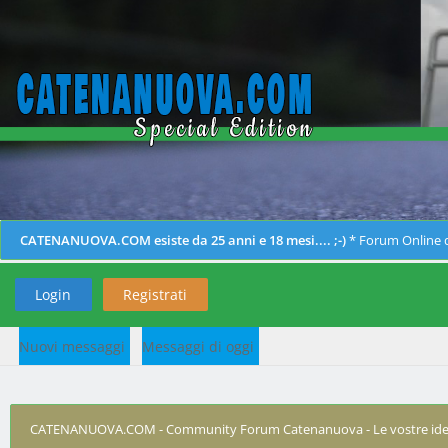
CATENANUOVA.COM esiste da 25 anni e 18 mesi.... ;-)
* Forum Online d
Login
Registrati
Nuovi messaggi
Messaggi di oggi
CATENANUOVA.COM - Community Forum Catenanuova - Le vostre ide