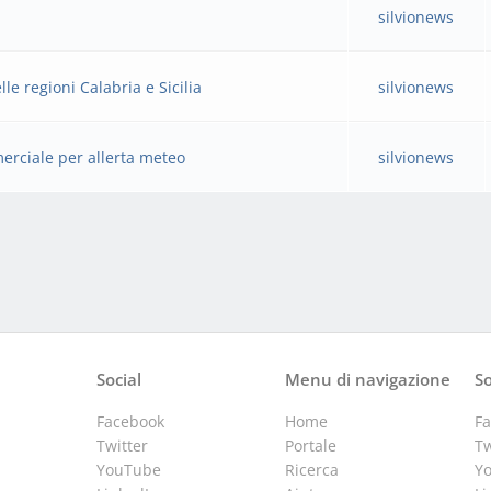
silvionews
e regioni Calabria e Sicilia
silvionews
merciale per allerta meteo
silvionews
Social
Menu di navigazione
So
Facebook
Home
F
Twitter
Portale
Tw
YouTube
Ricerca
Y