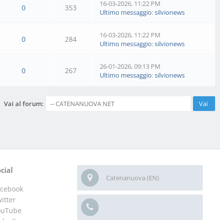
16-03-2026, 11:22 PM
0
353
Ultimo messaggio
:
silvionews
16-03-2026, 11:22 PM
0
284
Ultimo messaggio
:
silvionews
26-01-2026, 09:13 PM
0
267
Ultimo messaggio
:
silvionews
Vai al forum:
cial
Catenanuova (EN)
acebook
itter
ouTube