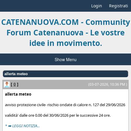
Login
Registrati
CATENANUOVA.COM - Community
Forum Catenanuova - Le vostre
idee in movimento.
Show Menu
allerta meteo
[
0
]
(03-07-2026, 10:36 PM )
allerta meteo
avviso protezione civile- rischio ondate di calore n. 127 del 29/06/2026
validità' dalle ore 0.00 del 30/06/2026 per le successive 24 ore.
* ➡️ LEGGI NOTIZIA...