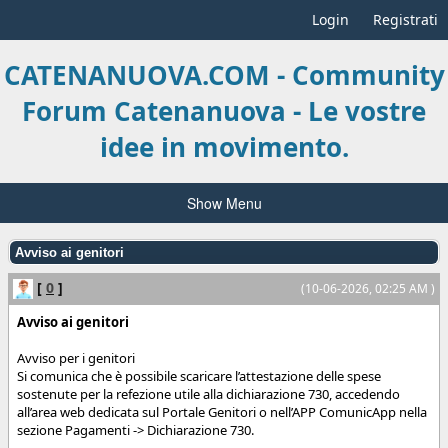
Login
Registrati
CATENANUOVA.COM - Community
Forum Catenanuova - Le vostre
idee in movimento.
Show Menu
Avviso ai genitori
[
0
]
(10-06-2026, 02:25 AM )
Avviso ai genitori
Avviso per i genitori
Si comunica che è possibile scaricare l’attestazione delle spese
sostenute per la refezione utile alla dichiarazione 730, accedendo
all’area web dedicata sul Portale Genitori o nell’APP ComunicApp nella
sezione Pagamenti -> Dichiarazione 730.