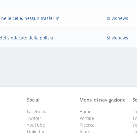
 nelle celle, nessun trasferim
silvionews
del sindacato della polizia
silvionews
Social
Menu di navigazione
So
Facebook
Home
F
Twitter
Portale
Tw
YouTube
Ricerca
Y
LinkedIn
Aiuto
Li