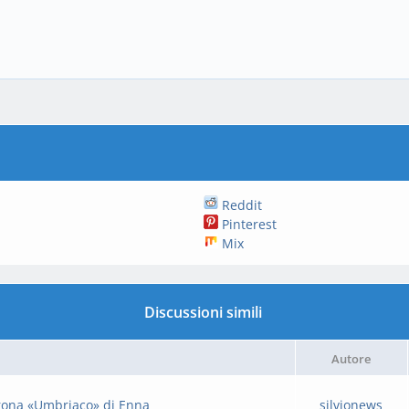
Reddit
Pinterest
Mix
Discussioni simili
Autore
corona «Umbriaco» di Enna
silvionews