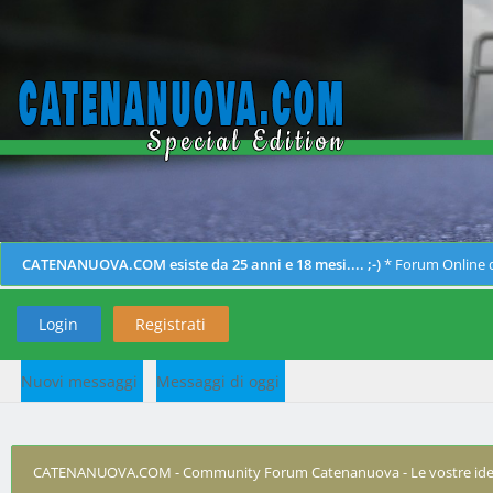
CATENANUOVA.COM esiste da 25 anni e 18 mesi.... ;-)
* Forum Online d
Login
Registrati
Nuovi messaggi
Messaggi di oggi
CATENANUOVA.COM - Community Forum Catenanuova - Le vostre ide