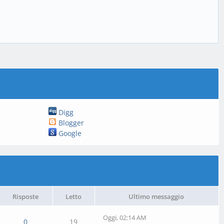
Digg
Blogger
Google
Risposte
Letto
Ultimo messaggio
Oggi
, 02:14 AM
0
19