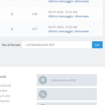
Ultimo messaggio
:
silvionews
06-07-2026, 10:25 AM
0
140
Ultimo messaggio
:
silvionews
06-07-2026, 10:25 AM
0
107
Ultimo messaggio
:
silvionews
Vai al forum:
cial
Catenanuova (EN)
acebook
itter
ouTube
nkedIn