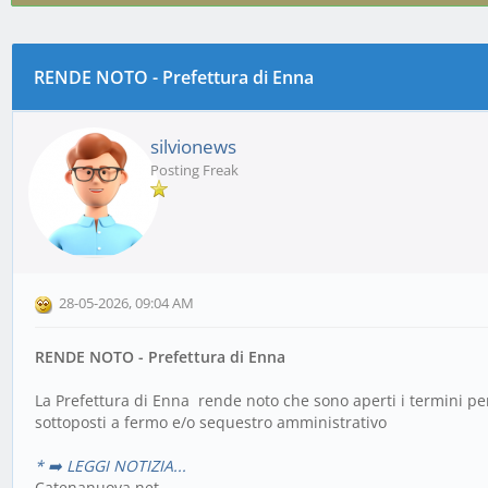
RENDE NOTO - Prefettura di Enna
0 voto(i) - 0 media
1
2
3
4
5
silvionews
Posting Freak
28-05-2026, 09:04 AM
RENDE NOTO - Prefettura di Enna
La Prefettura di Enna rende noto che sono aperti i termini per 
sottoposti a fermo e/o sequestro amministrativo
* ➡️ LEGGI NOTIZIA...
Catenanuova.net