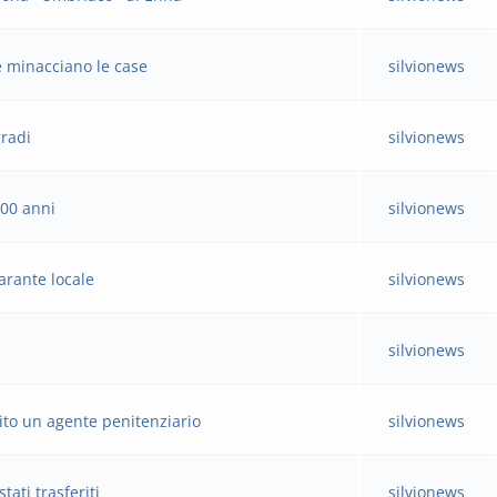
e minacciano le case
silvionews
gradi
silvionews
100 anni
silvionews
arante locale
silvionews
silvionews
rito un agente penitenziario
silvionews
tati trasferiti
silvionews