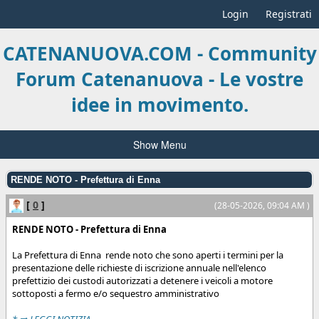
Login
Registrati
CATENANUOVA.COM - Community
Forum Catenanuova - Le vostre
idee in movimento.
Show Menu
RENDE NOTO - Prefettura di Enna
[
0
]
(28-05-2026, 09:04 AM )
RENDE NOTO - Prefettura di Enna
La Prefettura di Enna rende noto che sono aperti i termini per la
presentazione delle richieste di iscrizione annuale nell'elenco
prefettizio dei custodi autorizzati a detenere i veicoli a motore
sottoposti a fermo e/o sequestro amministrativo
* ➡️ LEGGI NOTIZIA...