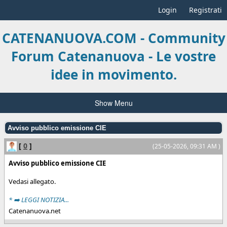
Login
Registrati
CATENANUOVA.COM - Community
Forum Catenanuova - Le vostre
idee in movimento.
Show Menu
Avviso pubblico emissione CIE
[
0
]
(25-05-2026, 09:31 AM )
Avviso pubblico emissione CIE
Vedasi allegato.
* ➡️ LEGGI NOTIZIA...
Catenanuova.net