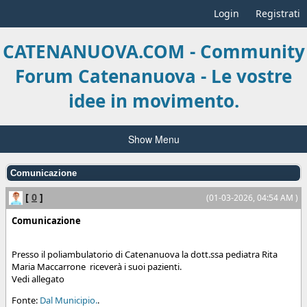
Login
Registrati
CATENANUOVA.COM - Community
Forum Catenanuova - Le vostre
idee in movimento.
Show Menu
Comunicazione
[
0
]
(01-03-2026, 04:54 AM )
Comunicazione
Presso il poliambulatorio di Catenanuova la dott.ssa pediatra Rita
Maria Maccarrone riceverà i suoi pazienti.
Vedi allegato
Fonte:
Dal Municipio.
.