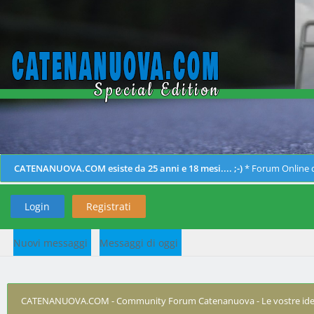
CATENANUOVA.COM esiste da 25 anni e 18 mesi.... ;-)
* Forum Online d
Login
Registrati
Nuovi messaggi
Messaggi di oggi
CATENANUOVA.COM - Community Forum Catenanuova - Le vostre ide