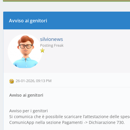
Avviso ai genitori
0 voto(i) - 0 media
1
2
3
4
5
silvionews
Posting Freak
26-01-2026, 09:13 PM
Avviso ai genitori
Avviso per i genitori
Si comunica che è possibile scaricare l’attestazione delle spes
ComunicApp nella sezione Pagamenti -> Dichiarazione 730.