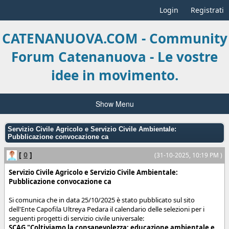
Login
Registrati
CATENANUOVA.COM - Community
Forum Catenanuova - Le vostre
idee in movimento.
Show Menu
Servizio Civile Agricolo e Servizio Civile Ambientale:
Pubblicazione convocazione ca
[
0
]
(31-10-2025, 10:19 PM )
Servizio Civile Agricolo e Servizio Civile Ambientale:
Pubblicazione convocazione ca
Si comunica che in data 25/10/2025 è stato pubblicato sul sito
dell'Ente Capofila Ultreya Pedara il calendario delle selezioni per i
seguenti progetti di servizio civile universale:
SCAG "Coltiviamo la consapevolezza: educazione ambientale e