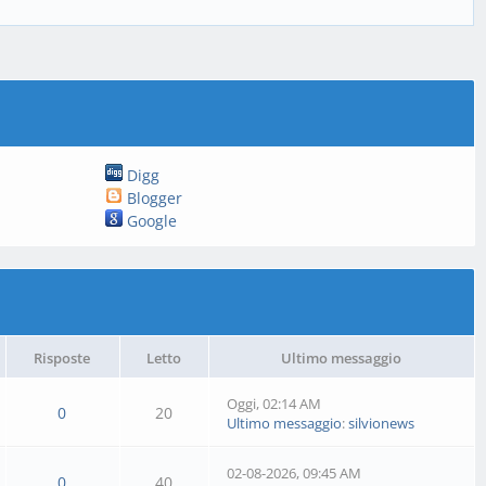
Digg
Blogger
Google
Risposte
Letto
Ultimo messaggio
Oggi
, 02:14 AM
0
20
Ultimo messaggio
:
silvionews
02-08-2026, 09:45 AM
0
40