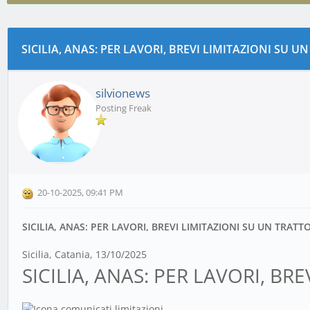
CALTAGI
SICILIA, ANAS: PER LAVORI, BREVI LIMITAZIONI SU U
0 voto(i) - 0 media
1
2
3
4
5
silvionews
Posting Freak
20-10-2025, 09:41 PM
SICILIA, ANAS: PER LAVORI, BREVI LIMITAZIONI SU UN TRATTO
Sicilia
,
Catania
,
13/10/2025
SICILIA, ANAS: PER LAVORI, BR