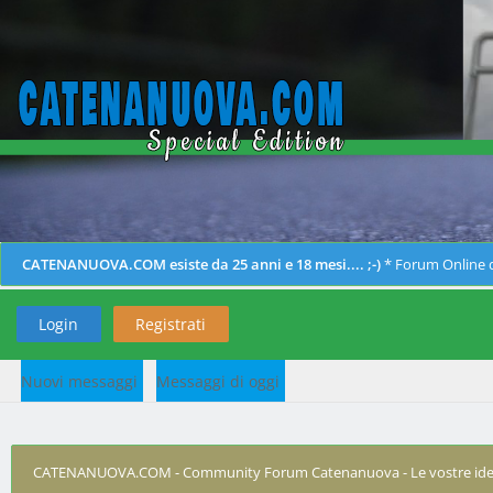
CATENANUOVA.COM esiste da 25 anni e 18 mesi.... ;-)
* Forum Online d
Login
Registrati
Nuovi messaggi
Messaggi di oggi
CATENANUOVA.COM - Community Forum Catenanuova - Le vostre ide