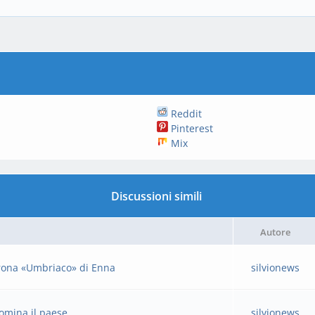
Reddit
Pinterest
Mix
Discussioni simili
Autore
corona «Umbriaco» di Enna
silvionews
domina il paese
silvionews