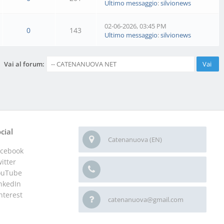
Ultimo messaggio
:
silvionews
02-06-2026, 03:45 PM
0
143
Ultimo messaggio
:
silvionews
Vai al forum:
cial
Catenanuova (EN)
acebook
itter
ouTube
nkedIn
nterest
catenanuova@gmail.com