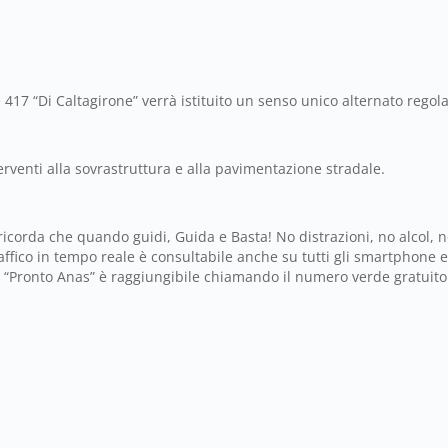
le 417 “Di Caltagirone” verrà istituito un senso unico alternato reg
erventi alla sovrastruttura e alla pavimentazione stradale.
ricorda che quando guidi, Guida e Basta! No distrazioni, no alcol, no
ffico in tempo reale è consultabile anche su tutti gli smartphone e i
enti “Pronto Anas” è raggiungibile chiamando il numero verde gratuit