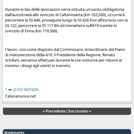
Durante le fasi delle lavorazioni verrà istituita un’uscita obbligatoria
dall'autostrada allo svincolo di Caltanissetta (km 103,500), occorrerà
percorrere la SS 640, proseguire lungo la SS 626 fino all’incrocio con la
SS 122, percorrere la SS 117 Bis ed immettersi sull’A19 tramite lo
svincolo di Enna (km 119,500).
I lavori, così come disposto dal Commissario straordinario del Piano
di manutenzione della A19, il Presidente della Regione, Renato
Schifani, verranno effettuati durante le ore notturne per ridurre al
minimo i disagi agli utenti in transito.
* ➡️ LEGGI NOTIZIA...
Catenanuova.net
«
Precedente
|
Successivo
»
Bookmarks