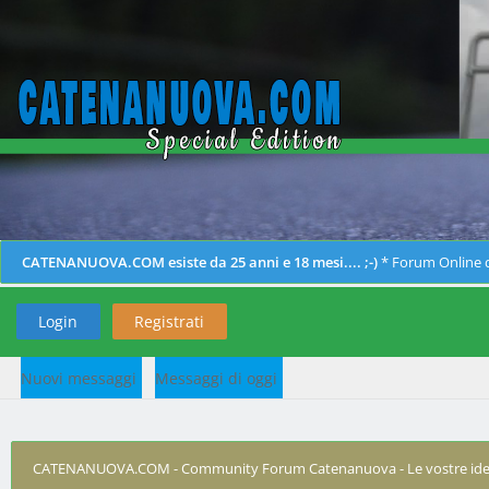
CATENANUOVA.COM esiste da 25 anni e 18 mesi.... ;-)
* Forum Online d
Login
Registrati
Nuovi messaggi
Messaggi di oggi
CATENANUOVA.COM - Community Forum Catenanuova - Le vostre ide