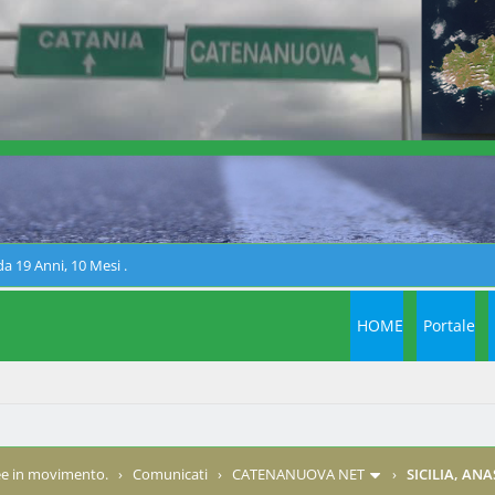
a 19 Anni, 10 Mesi .
HOME
Portale
e in movimento.
›
Comunicati
›
CATENANUOVA NET
›
SICILIA, AN