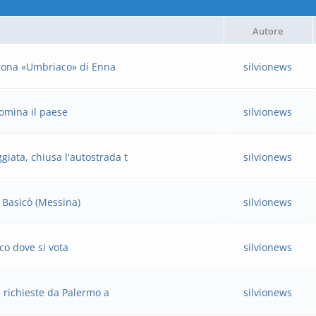
Autore
corona «Umbriaco» di Enna
silvionews
domina il paese
silvionews
giata, chiusa l'autostrada t
silvionews
a Basicò (Messina)
silvionews
co dove si vota
silvionews
le richieste da Palermo a
silvionews