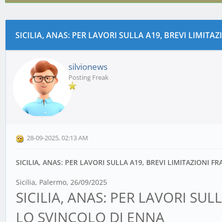
CALTANISSE
SICILIA, ANAS: PER LAVORI SULLA A19, BREVI LIMITA
0 voto(i) - 0 media
1
2
3
4
5
silvionews
Posting Freak
28-09-2025, 02:13 AM
SICILIA, ANAS: PER LAVORI SULLA A19, BREVI LIMITAZIONI F
Sicilia
,
Palermo
,
26/09/2025
SICILIA, ANAS: PER LAVORI SUL
LO SVINCOLO DI ENNA