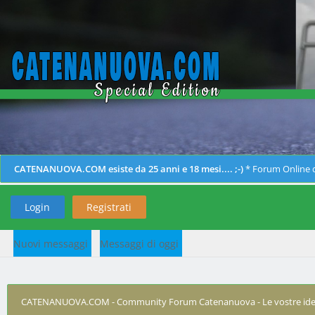
CATENANUOVA.COM esiste da 25 anni e 18 mesi.... ;-)
* Forum Online d
Login
Registrati
Nuovi messaggi
Messaggi di oggi
CATENANUOVA.COM - Community Forum Catenanuova - Le vostre ide