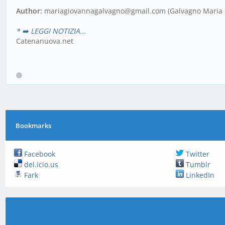
Author:
mariagiovannagalvagno@gmail.com
(Galvagno Maria 
* ➡️ LEGGI NOTIZIA...
Catenanuova.net
Bookmarks
Facebook
Twitter
del.icio.us
Tumblr
Fark
LinkedIn