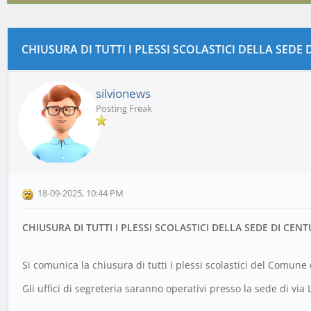
DEGLI UFFIC
CHIUSURA DI TUTTI I PLESSI SCOLASTICI DELLA SEDE
0 voto(i) - 0 media
1
2
3
4
5
silvionews
Posting Freak
18-09-2025, 10:44 PM
CHIUSURA DI TUTTI I PLESSI SCOLASTICI DELLA SEDE DI CENT
Si comunica la chiusura di tutti i plessi scolastici del Comune 
Gli uffici di segreteria saranno operativi presso la sede di via