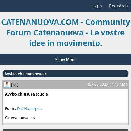
Login
Registrati
CATENANUOVA.COM - Community
Forum Catenanuova - Le vostre
idee in movimento.
Show Menu
Avviso chiusura scuole
[
0
]
(07-06-2025, 11:10 AM )
Avviso chiusura scuole
Fonte:
Dal Municipio.
.
Catenanuova.net