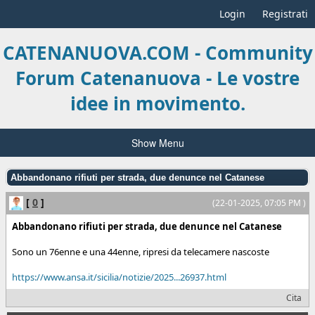
Login
Registrati
CATENANUOVA.COM - Community
Forum Catenanuova - Le vostre
idee in movimento.
Show Menu
Abbandonano rifiuti per strada, due denunce nel Catanese
[
0
]
(22-01-2025, 07:05 PM )
Abbandonano rifiuti per strada, due denunce nel Catanese
Sono un 76enne e una 44enne, ripresi da telecamere nascoste
https://www.ansa.it/sicilia/notizie/2025...26937.html
Cita