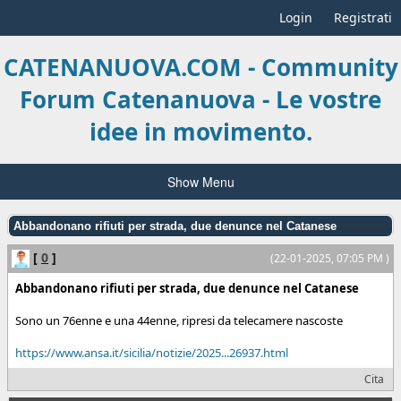
Login
Registrati
CATENANUOVA.COM - Community
Forum Catenanuova - Le vostre
idee in movimento.
Show Menu
Abbandonano rifiuti per strada, due denunce nel Catanese
[
0
]
(22-01-2025, 07:05 PM )
Abbandonano rifiuti per strada, due denunce nel Catanese
Sono un 76enne e una 44enne, ripresi da telecamere nascoste
https://www.ansa.it/sicilia/notizie/2025...26937.html
Cita