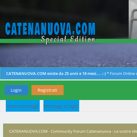
CATENANUOVA.COM esiste da 25 anni e 18 mesi.... ;-)
* Forum Online d
Login
Registrati
Nuovi messaggi
Messaggi di oggi
CATENANUOVA.COM - Community Forum Catenanuova - Le vostre ide