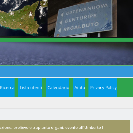
Ricerca
Lista utenti
Calendario
Aiuto
Privacy Policy
zione, prelievo e trapianto organi, evento all’Umberto I