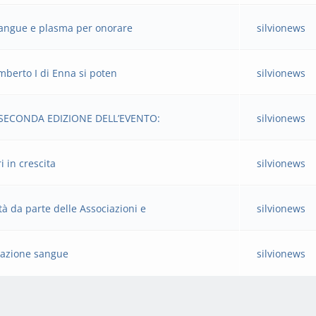
 sangue e plasma per onorare
silvionews
mberto I di Enna si poten
silvionews
A SECONDA EDIZIONE DELL’EVENTO:
silvionews
 in crescita
silvionews
 da parte delle Associazioni e
silvionews
nazione sangue
silvionews