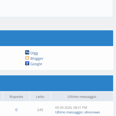
Digg
Blogger
Google
Risposte
Letto
Ultimo messaggio
05-05-2026, 08:51 PM
0
245
Ultimo messaggio
:
silvionews