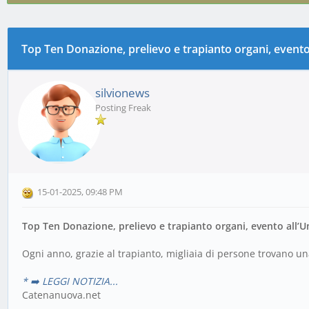
Top Ten Donazione, prelievo e trapianto organi, evento
0 voto(i) - 0 media
1
2
3
4
5
silvionews
Posting Freak
15-01-2025, 09:48 PM
Top Ten Donazione, prelievo e trapianto organi, evento all’U
Ogni anno, grazie al trapianto, migliaia di persone trovano un
* ➡️ LEGGI NOTIZIA...
Catenanuova.net