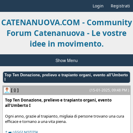
Login
Registrati
CATENANUOVA.COM - Community
Forum Catenanuova - Le vostre
idee in movimento.
Show Menu
Top Ten Donazione, prelievo e trapianto organi, evento all’Umberto
I
[
0
]
(15-01-2025, 09:48 PM )
Top Ten Donazione, prelievo e trapianto organi, evento
all’Umberto I
Ogni anno, grazie al trapianto, migliaia di persone trovano una cura
efficace e tornano a una vita piena.
* ➡️ LEGGI NOTIZIA...