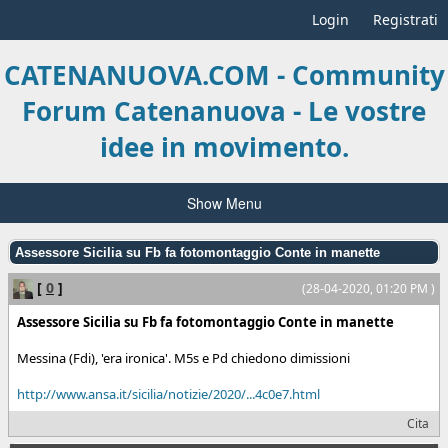
Login
Registrati
CATENANUOVA.COM - Community
Forum Catenanuova - Le vostre
idee in movimento.
Show Menu
Assessore Sicilia su Fb fa fotomontaggio Conte in manette
[
0
]
(28-04-2020, 01:20 PM )
Assessore Sicilia su Fb fa fotomontaggio Conte in manette
Messina (Fdi), 'era ironica'. M5s e Pd chiedono dimissioni
http://www.ansa.it/sicilia/notizie/2020/...4c0e7.html
Cita