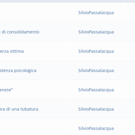
SilvioPassalacqua
ri di consolidamento
SilvioPassalacqua
terza vittima
SilvioPassalacqua
istenza psicologica
SilvioPassalacqua
tanese"
SilvioPassalacqua
tura di una tubatura
SilvioPassalacqua
SilvioPassalacqua