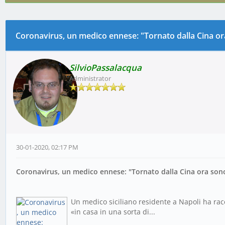
quarantena"
Coronavirus, un medico ennese: "Tornato dalla Cina o
0 voto(i) - 0 media
1
2
3
4
5
SilvioPassalacqua
Administrator
30-01-2020, 02:17 PM
Coronavirus, un medico ennese: "Tornato dalla Cina ora son
Un medico siciliano residente a Napoli ha racc
«in casa in una sorta di...