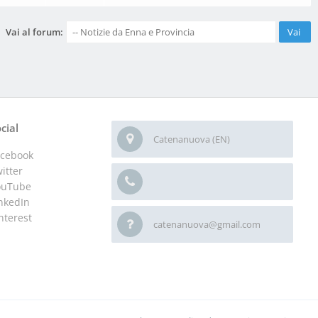
Vai al forum:
cial
Catenanuova (EN)
acebook
itter
ouTube
nkedIn
nterest
catenanuova@gmail.com