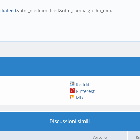
ediafeed
&utm_medium=feed&utm_campaign=hp_enna
Reddit
Pinterest
Mix
Discussioni simili
Autore
Ri