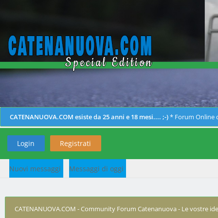
CATENANUOVA.COM esiste da 25 anni e 18 mesi.... ;-)
* Forum Online d
Login
Registrati
Nuovi messaggi
Messaggi di oggi
CATENANUOVA.COM - Community Forum Catenanuova - Le vostre ide