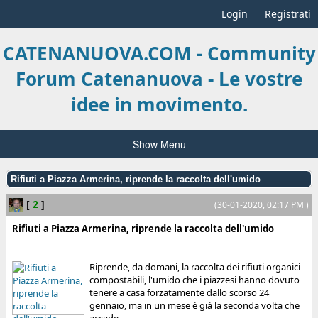
Login
Registrati
CATENANUOVA.COM - Community
Forum Catenanuova - Le vostre
idee in movimento.
Show Menu
Rifiuti a Piazza Armerina, riprende la raccolta dell'umido
[
2
]
(30-01-2020, 02:17 PM )
Rifiuti a Piazza Armerina, riprende la raccolta dell'umido
Riprende, da domani, la raccolta dei rifiuti organici
compostabili, l'umido che i piazzesi hanno dovuto
tenere a casa forzatamente dallo scorso 24
gennaio, ma in un mese è già la seconda volta che
accade....