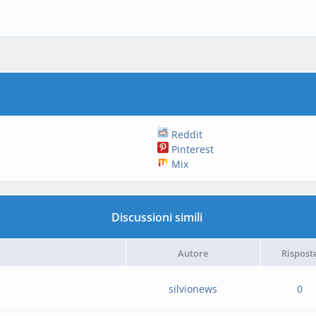
Reddit
Pinterest
Mix
Discussioni simili
Autore
Rispost
silvionews
0