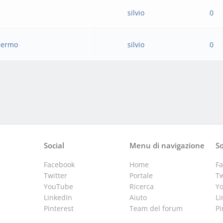
silvio
0
alermo
silvio
0
Social
Menu di navigazione
So
Facebook
Home
F
Twitter
Portale
Tw
YouTube
Ricerca
Y
LinkedIn
Aiuto
Li
Pinterest
Team del forum
Pi