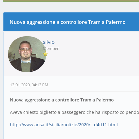
Nuova aggressione a controllore Tram a Palermo
0 voto(i) - 0 media
1
2
3
4
5
silvio
Member
13-01-2020, 04:13 PM
Nuova aggressione a controllore Tram a Palermo
Aveva chiesto biglietto a passeggero che ha risposto colpendo
http://www.ansa.it/sicilia/notizie/2020/...d4d11.html