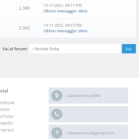
15-11-2021, 09:17 PM
2,388
Ultimo messaggio
:
silvio
15-11-2021, 09:17 PM
2,065
Ultimo messaggio
:
silvio
Vai al forum:
cial
Catenanuova (EN)
acebook
itter
ouTube
nkedIn
nterest
catenanuova@gmail.com