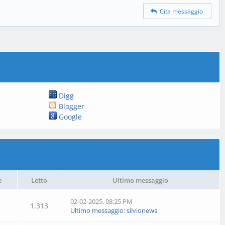
Cita messaggio
Digg
Blogger
Google
e
Letto
Ultimo messaggio
02-02-2025, 08:25 PM
1,313
Ultimo messaggio
:
silvionews