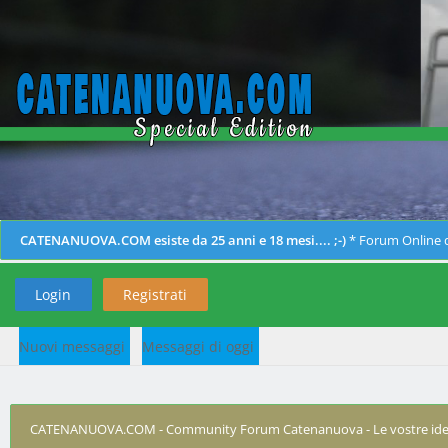
CATENANUOVA.COM esiste da 25 anni e 18 mesi.... ;-)
* Forum Online d
Login
Registrati
Nuovi messaggi
Messaggi di oggi
CATENANUOVA.COM - Community Forum Catenanuova - Le vostre ide