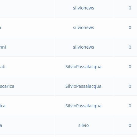
silvionews
0
o
silvionews
0
anni
silvionews
0
ati
SilvioPassalacqua
0
iscarica
SilvioPassalacqua
0
ica
SilvioPassalacqua
0
ia
silvio
0