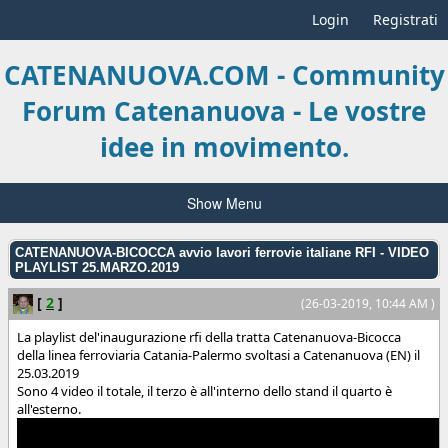
Login
Registrati
CATENANUOVA.COM - Community
Forum Catenanuova - Le vostre
idee in movimento.
Show Menu
CATENANUOVA-BICOCCA avvio lavori ferrovie italiane RFI - VIDEO
PLAYLIST 25.MARZO.2019
[
2
]
(26-03-2019, 10:44 AM )
La playlist del'inaugurazione rfi della tratta Catenanuova-Bicocca
della linea ferroviaria Catania-Palermo svoltasi a Catenanuova (EN) il
25.03.2019
Sono 4 video il totale, il terzo è all'interno dello stand il quarto è
all'esterno.