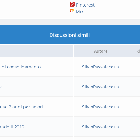
Pinterest
Mix
Discussioni simili
Autore
R
ri di consolidamento
SilvioPassalacqua
se
SilvioPassalacqua
uso 2 anni per lavori
SilvioPassalacqua
ande il 2019
SilvioPassalacqua