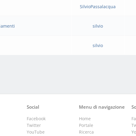
SilvioPassalacqua
ziamenti
silvio
silvio
Social
Menu di navigazione
So
Facebook
Home
F
Twitter
Portale
Tw
YouTube
Ricerca
Y