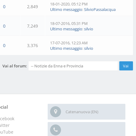
18-01-2020, 05:12 PM
0
2,849
Ultimo messaggio
:
SilvioPassalacqua
18-07-2016, 05:31 PM
0
7,249
Ultimo messaggio
:
silvio
17-07-2016, 12:23 AM
0
3,376
Ultimo messaggio
:
silvio
Vai al forum:
cial
Catenanuova (EN)
acebook
itter
ouTube