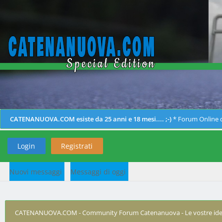
CATENANUOVA.COM esiste da 25 anni e 18 mesi.... ;-)
* Forum Online d
Login
Registrati
Nuovi messaggi
Messaggi di oggi
CATENANUOVA.COM - Community Forum Catenanuova - Le vostre ide