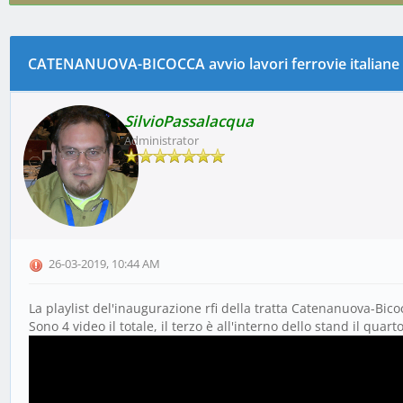
PLAYLIST 25.MARZO.2019
CATENANUOVA-BICOCCA avvio lavori ferrovie italiane
0 voto(i) - 0 media
1
2
3
4
5
SilvioPassalacqua
Administrator
26-03-2019, 10:44 AM
La playlist del'inaugurazione rfi della tratta Catenanuova-Bico
Sono 4 video il totale, il terzo è all'interno dello stand il quarto