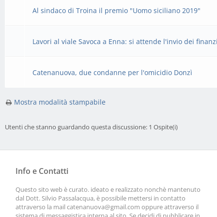
Al sindaco di Troina il premio "Uomo siciliano 2019"
Lavori al viale Savoca a Enna: si attende l'invio dei finan
Catenanuova, due condanne per l'omicidio Donzì
Mostra modalità stampabile
Utenti che stanno guardando questa discussione: 1 Ospite(i)
Info e Contatti
Questo sito web è curato. ideato e realizzato nonchè mantenuto
dal Dott. Silvio Passalacqua, è possibile mettersi in contatto
attraverso la mail
catenanuova@gmail.com
oppure attraverso il
sistema di messaggistica interna al sito. Se decidi di pubblicare in