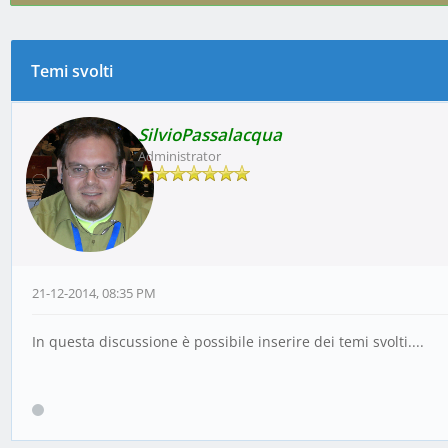
Temi svolti
0 voto(i) - 0 media
1
2
3
4
5
SilvioPassalacqua
Administrator
21-12-2014, 08:35 PM
In questa discussione è possibile inserire dei temi svolti....