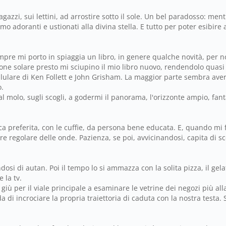
azzi, sui lettini, ad arrostire sotto il sole. Un bel paradosso: mentr
mo adoranti e ustionati alla divina stella. E tutto per poter esibire a
mpre mi porto in spiaggia un libro, in genere qualche novità, per no
zione solare presto mi sciupino il mio libro nuovo, rendendolo quasi 
pullulare di Ken Follett e John Grisham. La maggior parte sembra aver 
o.
l molo, sugli scogli, a godermi il panorama, l'orizzonte ampio, fan
ica preferita, con le cuffie, da persona bene educata. E, quando mi
e regolare delle onde. Pazienza, se poi, avvicinandosi, capita di s
dosi di autan. Poi il tempo lo si ammazza con la solita pizza, il gel
 la tv.
ù per il viale principale a esaminare le vetrine dei negozi più alla mo
di incrociare la propria traiettoria di caduta con la nostra testa. 