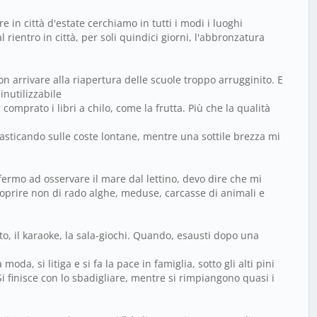
e in città d'estate cerchiamo in tutti i modi i luoghi
l rientro in città, per soli quindici giorni, l'abbronzatura
n arrivare alla riapertura delle scuole troppo arrugginito. E
inutilizzabile
comprato i libri a chilo, come la frutta. Più che la qualità
tasticando sulle coste lontane, mentre una sottile brezza mi
 fermo ad osservare il mare dal lettino, devo dire che mi
coprire non di rado alghe, meduse, carcasse di animali e
ato, il karaoke, la sala-giochi. Quando, esausti dopo una
da, si litiga e si fa la pace in famiglia, sotto gli alti pini
Si finisce con lo sbadigliare, mentre si rimpiangono quasi i