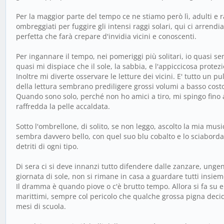
Per la maggior parte del tempo ce ne stiamo però lì, adulti e rag
ombreggiati per fuggire gli intensi raggi solari, qui ci arrendia
perfetta che farà crepare d'invidia vicini e conoscenti.
Per ingannare il tempo, nei pomeriggi più solitari, io quasi se
quasi mi dispiace che il sole, la sabbia, e l'appiccicosa prote
Inoltre mi diverte osservare le letture dei vicini. E' tutto un 
della lettura sembrano prediligere grossi volumi a basso cost
Quando sono solo, perché non ho amici a tiro, mi spingo fino a
raffredda la pelle accaldata.
Sotto l'ombrellone, di solito, se non leggo, ascolto la mia mus
sembra davvero bello, con quel suo blu cobalto e lo sciabordar
detriti di ogni tipo.
Di sera ci si deve innanzi tutto difendere dalle zanzare, ungen
giornata di sole, non si rimane in casa a guardare tutti insieme
Il dramma è quando piove o c'è brutto tempo. Allora si fa su e gi
marittimi, sempre col pericolo che qualche grossa pigna decida 
mesi di scuola.