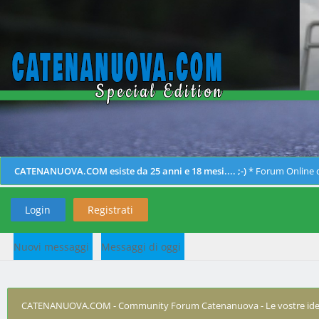
CATENANUOVA.COM esiste da 25 anni e 18 mesi.... ;-)
* Forum Online d
Login
Registrati
Nuovi messaggi
Messaggi di oggi
CATENANUOVA.COM - Community Forum Catenanuova - Le vostre ide