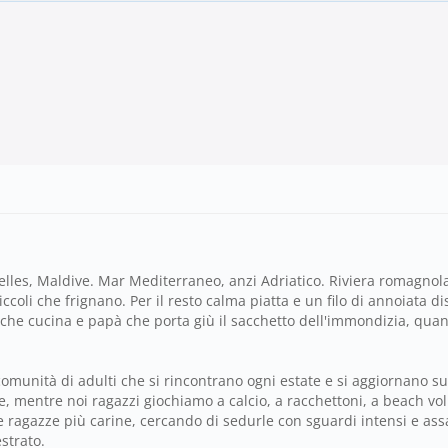
elles, Maldive. Mar Mediterraneo, anzi Adriatico. Riviera romagnola
piccoli che frignano. Per il resto calma piatta e un filo di annoiat
 cucina e papà che porta giù il sacchetto dell'immondizia, quando
munità di adulti che si rincontrano ogni estate e si aggiornano su 
ure, mentre noi ragazzi giochiamo a calcio, a racchettoni, a beach vo
 ragazze più carine, cercando di sedurle con sguardi intensi e ass
strato.