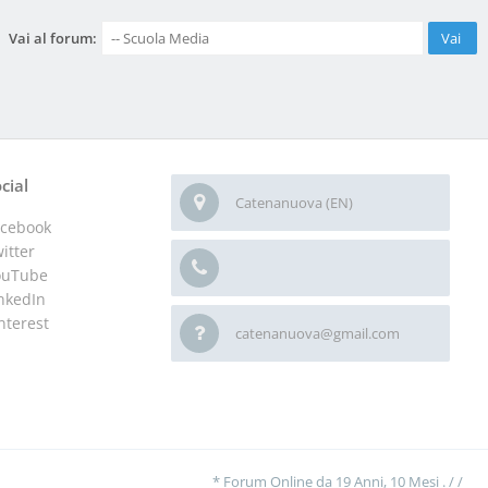
Vai al forum:
cial
Catenanuova (EN)
acebook
itter
ouTube
nkedIn
nterest
catenanuova@gmail.com
* Forum Online da 19 Anni, 10 Mesi . / /