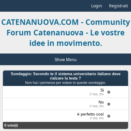
Login
Registrati
CATENANUOVA.COM - Community
Forum Catenanuova - Le vostre
idee in movimento.
Show Menu
Sondaggio: Secondo te il sistema universitario italiano deve
rialzare la testa ?
Non hai i permessi per votare in questo sondaggio.
Si
0 Voti, 0%
No
0 Voti, 0%
è perfetto così
0 Voti, 0%
0 voto(i)