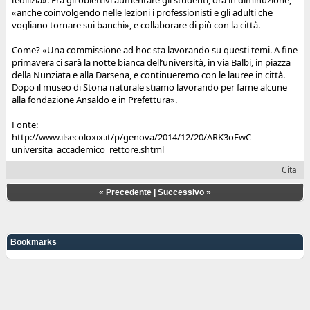
«anche coinvolgendo nelle lezioni i professionisti e gli adulti che
vogliano tornare sui banchi», e collaborare di più con la città.
Come? «Una commissione ad hoc sta lavorando su questi temi. A fine
primavera ci sarà la notte bianca dell’università, in via Balbi, in piazza
della Nunziata e alla Darsena, e continueremo con le lauree in città.
Dopo il museo di Storia naturale stiamo lavorando per farne alcune
alla fondazione Ansaldo e in Prefettura».
Fonte:
http://www.ilsecoloxix.it/p/genova/2014/12/20/ARK3oFwC-
universita_accademico_rettore.shtml
Cita
«
Precedente
|
Successivo
»
Bookmarks