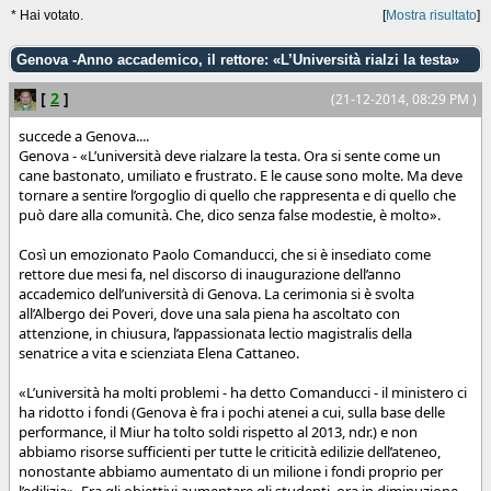
* Hai votato.
[
Mostra risultato
]
Genova -Anno accademico, il rettore: «L’Università rialzi la testa»
[
2
]
(21-12-2014, 08:29 PM )
succede a Genova....
Genova - «L’università deve rialzare la testa. Ora si sente come un
cane bastonato, umiliato e frustrato. E le cause sono molte. Ma deve
tornare a sentire l’orgoglio di quello che rappresenta e di quello che
può dare alla comunità. Che, dico senza false modestie, è molto».
Così un emozionato Paolo Comanducci, che si è insediato come
rettore due mesi fa, nel discorso di inaugurazione dell’anno
accademico dell’università di Genova. La cerimonia si è svolta
all’Albergo dei Poveri, dove una sala piena ha ascoltato con
attenzione, in chiusura, l’appassionata lectio magistralis della
senatrice a vita e scienziata Elena Cattaneo.
«L’università ha molti problemi - ha detto Comanducci - il ministero ci
ha ridotto i fondi (Genova è fra i pochi atenei a cui, sulla base delle
performance, il Miur ha tolto soldi rispetto al 2013, ndr.) e non
abbiamo risorse sufficienti per tutte le criticità edilizie dell’ateneo,
nonostante abbiamo aumentato di un milione i fondi proprio per
l’edilizia». Fra gli obiettivi aumentare gli studenti, ora in diminuzione,