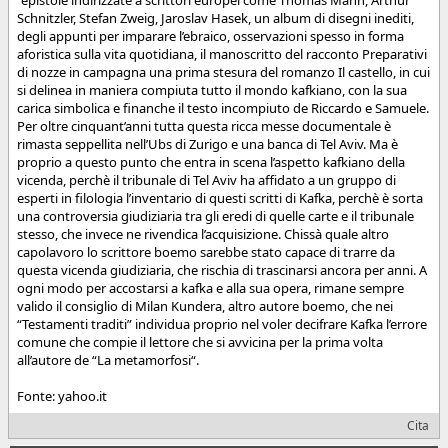
Schnitzler, Stefan Zweig, Jaroslav Hasek, un album di disegni inediti,
degli appunti per imparare l’ebraico, osservazioni spesso in forma
aforistica sulla vita quotidiana, il manoscritto del racconto Preparativi
di nozze in campagna una prima stesura del romanzo Il castello, in cui
si delinea in maniera compiuta tutto il mondo kafkiano, con la sua
carica simbolica e finanche il testo incompiuto de Riccardo e Samuele.
Per oltre cinquant’anni tutta questa ricca messe documentale è
rimasta seppellita nell’Ubs di Zurigo e una banca di Tel Aviv. Ma è
proprio a questo punto che entra in scena l’aspetto kafkiano della
vicenda, perchè il tribunale di Tel Aviv ha affidato a un gruppo di
esperti in filologia l’inventario di questi scritti di Kafka, perchè è sorta
una controversia giudiziaria tra gli eredi di quelle carte e il tribunale
stesso, che invece ne rivendica l’acquisizione. Chissà quale altro
capolavoro lo scrittore boemo sarebbe stato capace di trarre da
questa vicenda giudiziaria, che rischia di trascinarsi ancora per anni. A
ogni modo per accostarsi a kafka e alla sua opera, rimane sempre
valido il consiglio di Milan Kundera, altro autore boemo, che nei
“Testamenti traditi” individua proprio nel voler decifrare Kafka l’errore
comune che compie il lettore che si avvicina per la prima volta
all’autore de “La metamorfosi“.
Fonte: yahoo.it
Cita