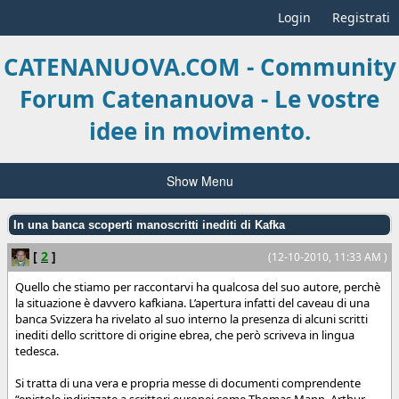
Login
Registrati
CATENANUOVA.COM - Community
Forum Catenanuova - Le vostre
idee in movimento.
Show Menu
In una banca scoperti manoscritti inediti di Kafka
[
2
]
(12-10-2010, 11:33 AM )
Quello che stiamo per raccontarvi ha qualcosa del suo autore, perchè
la situazione è davvero kafkiana. L’apertura infatti del caveau di una
banca Svizzera ha rivelato al suo interno la presenza di alcuni scritti
inediti dello scrittore di origine ebrea, che però scriveva in lingua
tedesca.
Si tratta di una vera e propria messe di documenti comprendente
“epistole indirizzate a scrittori europei come Thomas Mann, Arthur