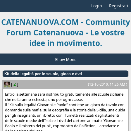
Login
Registrati
CATENANUOVA.COM - Community
Forum Catenanuova - Le vostre
idee in movimento.
Show Menu
Kit della legalità per le scuole, gioco e dvd
[
2
]
(12-10-2010, 11:26 AM )
Entro la settimana sarà distribuito gratuitamente alle scuole siciliane
che ne faranno richiesta, uno per ogni classe.
Il “Kit sulla legalità Giovanni e Paolo” contiene un gioco da tavolo con
domande sulla mafia, sulla geografia e la storia della Sicilia, una guida
per gli insegnanti, un libretto con i fumetti realizzati dagli studenti
delle scuole medie dell‘Isola e il dvd del cartone animato “Giovanni e
Paolo e il mistero dei pupi”, coprodotto da Raifiction, Larcadarte e
dalla Regione siciliana.