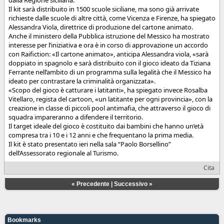
Il kit sarà distribuito in 1500 scuole siciliane, ma sono già arrivate
richieste dalle scuole di altre città, come Vicenza e Firenze, ha spiegato
Alessandra Viola, direttrice di produzione del cartone animato.
Anche il ministero della Pubblica istruzione del Messico ha mostrato
interesse per l’iniziativa e ora è in corso di approvazione un accordo
con Raifiction: «Il cartone animato», anticipa Alessandra viola, «sarà
doppiato in spagnolo e sarà distribuito con il gioco ideato da Tiziana
Ferrante nell’ambito di un programma sulla legalità che il Messico ha
ideato per contrastare la criminalità organizzata».
«Scopo del gioco è catturare i latitanti», ha spiegato invece Rosalba
Vitellaro, regista del cartoon, «un latitante per ogni provincia», con la
creazione in classe di piccoli pool antimafia, che attraverso il gioco di
squadra impareranno a difendere il territorio.
Il target ideale del gioco è costituito dai bambini che hanno un’età
compresa tra i 10 e i 12 anni e che frequentano la prima media.
Il kit è stato presentato ieri nella sala “Paolo Borsellino”
dell’Assessorato regionale al Turismo.
Cita
«
Precedente
|
Successivo
»
Bookmarks