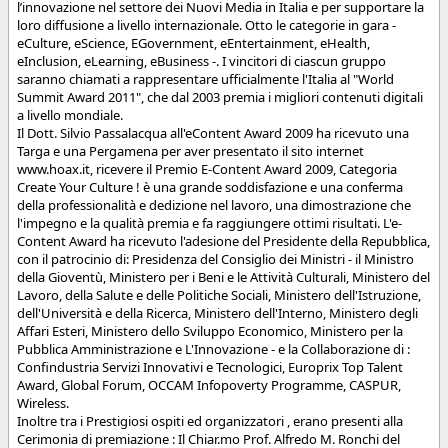
l’innovazione nel settore dei Nuovi Media in Italia e per supportare la
loro diffusione a livello internazionale. Otto le categorie in gara -
eCulture, eScience, EGovernment, eEntertainment, eHealth,
eInclusion, eLearning, eBusiness -. I vincitori di ciascun gruppo
saranno chiamati a rappresentare ufficialmente l'Italia al "World
Summit Award 2011", che dal 2003 premia i migliori contenuti digitali
a livello mondiale.
Il Dott. Silvio Passalacqua all'eContent Award 2009 ha ricevuto una
Targa e una Pergamena per aver presentato il sito internet
www.hoax.it, ricevere il Premio E-Content Award 2009, Categoria
Create Your Culture ! è una grande soddisfazione e una conferma
della professionalità e dedizione nel lavoro, una dimostrazione che
l'impegno e la qualità premia e fa raggiungere ottimi risultati. L'e-
Content Award ha ricevuto l'adesione del Presidente della Repubblica,
con il patrocinio di: Presidenza del Consiglio dei Ministri - il Ministro
della Gioventù, Ministero per i Beni e le Attività Culturali, Ministero del
Lavoro, della Salute e delle Politiche Sociali, Ministero dell'Istruzione,
dell'Università e della Ricerca, Ministero dell'Interno, Ministero degli
Affari Esteri, Ministero dello Sviluppo Economico, Ministero per la
Pubblica Amministrazione e L'Innovazione - e la Collaborazione di :
Confindustria Servizi Innovativi e Tecnologici, Europrix Top Talent
Award, Global Forum, OCCAM Infopoverty Programme, CASPUR,
Wireless.
Inoltre tra i Prestigiosi ospiti ed organizzatori , erano presenti alla
Cerimonia di premiazione : Il Chiar.mo Prof. Alfredo M. Ronchi del