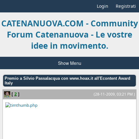
Login
Registrati
CATENANUOVA.COM - Community
Forum Catenanuova - Le vostre
idee in movimento.
Show Menu
Premio a Silvio Passalacqua con www.hoax.it all'Econtent Award
Italy
[
2
]
(28-11-2009, 03:21 PM )