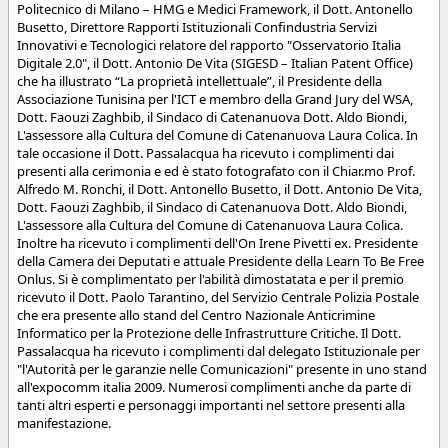
Politecnico di Milano – HMG e Medici Framework, il Dott. Antonello
Busetto, Direttore Rapporti Istituzionali Confindustria Servizi
Innovativi e Tecnologici relatore del rapporto "Osservatorio Italia
Digitale 2.0", il Dott. Antonio De Vita (SIGESD – Italian Patent Office)
che ha illustrato “La proprietà intellettuale”, il Presidente della
Associazione Tunisina per l'ICT e membro della Grand Jury del WSA,
Dott. Faouzi Zaghbib, il Sindaco di Catenanuova Dott. Aldo Biondi,
L'assessore alla Cultura del Comune di Catenanuova Laura Colica. In
tale occasione il Dott. Passalacqua ha ricevuto i complimenti dai
presenti alla cerimonia e ed è stato fotografato con il Chiar.mo Prof.
Alfredo M. Ronchi, il Dott. Antonello Busetto, il Dott. Antonio De Vita,
Dott. Faouzi Zaghbib, il Sindaco di Catenanuova Dott. Aldo Biondi,
L'assessore alla Cultura del Comune di Catenanuova Laura Colica.
Inoltre ha ricevuto i complimenti dell'On Irene Pivetti ex. Presidente
della Camera dei Deputati e attuale Presidente della Learn To Be Free
Onlus. Si è complimentato per l'abilità dimostatata e per il premio
ricevuto il Dott. Paolo Tarantino, del Servizio Centrale Polizia Postale
che era presente allo stand del Centro Nazionale Anticrimine
Informatico per la Protezione delle Infrastrutture Critiche. Il Dott.
Passalacqua ha ricevuto i complimenti dal delegato Istituzionale per
"l'Autorità per le garanzie nelle Comunicazioni" presente in uno stand
all'expocomm italia 2009. Numerosi complimenti anche da parte di
tanti altri esperti e personaggi importanti nel settore presenti alla
manifestazione.