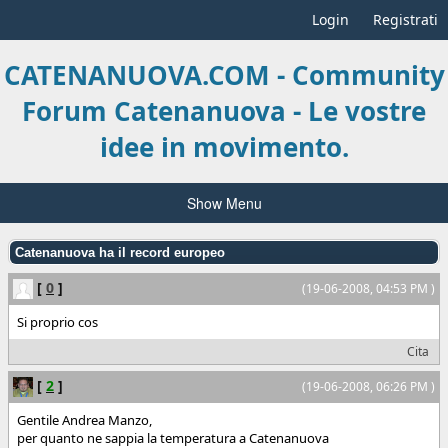
Login
Registrati
CATENANUOVA.COM - Community
Forum Catenanuova - Le vostre
idee in movimento.
Show Menu
Catenanuova ha il record europeo
[
0
]
(19-06-2008, 04:53 PM )
Si proprio cos
Cita
[
2
]
(19-06-2008, 06:26 PM )
Gentile Andrea Manzo,
per quanto ne sappia la temperatura a Catenanuova