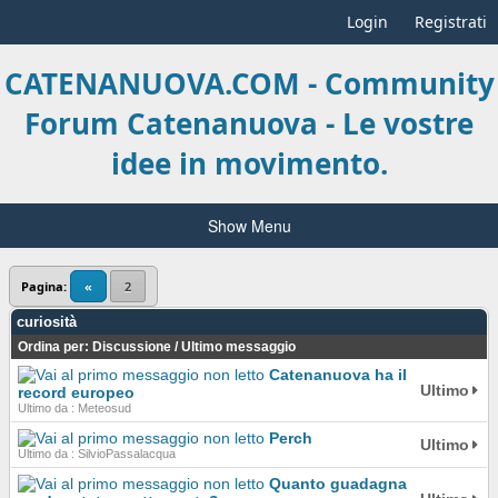
Login
Registrati
CATENANUOVA.COM - Community
Forum Catenanuova - Le vostre
idee in movimento.
Show Menu
Pagina:
«
2
curiosità
Ordina per:
Discussione
/
Ultimo messaggio
Catenanuova ha il
Ultimo
record europeo
Ultimo da : Meteosud
Perch
Ultimo
Ultimo da : SilvioPassalacqua
Quanto guadagna