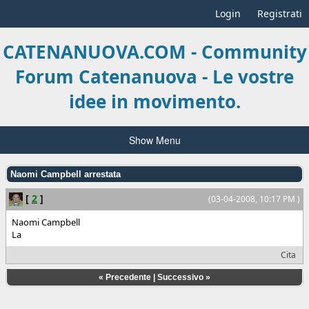
Login
Registrati
CATENANUOVA.COM - Community
Forum Catenanuova - Le vostre
idee in movimento.
Show Menu
Naomi Campbell arrestata
[
2
]
(03-04-2008, 10:17 PM )
Naomi Campbell
La
Cita
«
Precedente
|
Successivo
»