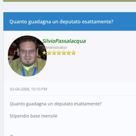
Quanto guadagna un deputato esattamente?
0 voto(i) - 0 media
1
2
3
4
5
SilvioPassalacqua
Administrator
03-04-2008, 10:10 PM
Quanto guadagna un deputato esattamente?
Stipendio base mensile