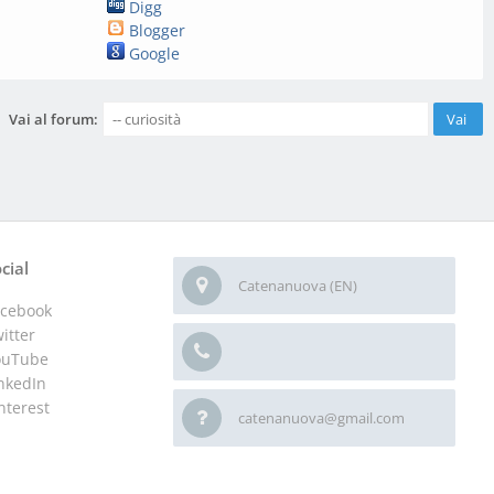
Digg
Blogger
Google
Vai al forum:
cial
Catenanuova (EN)
acebook
itter
ouTube
nkedIn
nterest
catenanuova@gmail.com