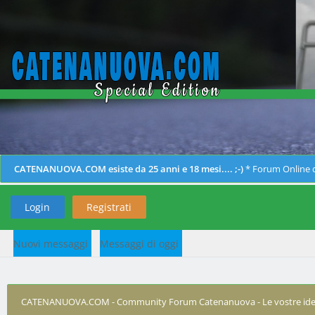
CATENANUOVA.COM esiste da 25 anni e 18 mesi.... ;-)
* Forum Online d
Login
Registrati
Nuovi messaggi
Messaggi di oggi
CATENANUOVA.COM - Community Forum Catenanuova - Le vostre ide