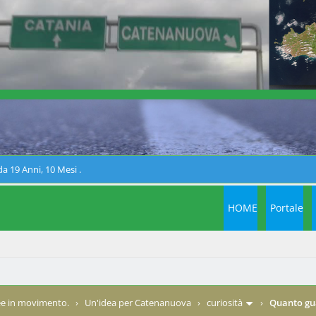
a 19 Anni, 10 Mesi .
HOME
Portale
e in movimento.
›
Un'idea per Catenanuova
›
curiosità
›
Quanto gu