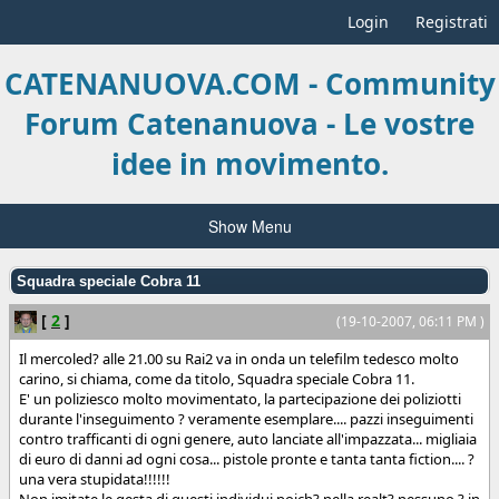
Login
Registrati
CATENANUOVA.COM - Community
Forum Catenanuova - Le vostre
idee in movimento.
Show Menu
Squadra speciale Cobra 11
[
2
]
(19-10-2007, 06:11 PM )
Il mercoled? alle 21.00 su Rai2 va in onda un telefilm tedesco molto
carino, si chiama, come da titolo, Squadra speciale Cobra 11.
E' un poliziesco molto movimentato, la partecipazione dei poliziotti
durante l'inseguimento ? veramente esemplare.... pazzi inseguimenti
contro trafficanti di ogni genere, auto lanciate all'impazzata... migliaia
di euro di danni ad ogni cosa... pistole pronte e tanta tanta fiction.... ?
una vera stupidata!!!!!!
Non imitate le gesta di questi individui poich? nella realt? nessuno ? in