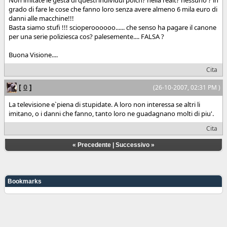
grado di fare le cose che fanno loro senza avere almeno 6 mila euro di
danni alle macchine!!!
Basta siamo stufi !!! scioperoooooo...... che senso ha pagare il canone
per una serie poliziesca cos? palesemente.... FALSA ?
Buona Visione....
Cita
[
0
]
(26-10-2007, 02:31 PM )
La televisione e`piena di stupidate. A loro non interessa se altri li
imitano, o i danni che fanno, tanto loro ne guadagnano molti di piu'.
Cita
«
Precedente
|
Successivo
»
Bookmarks