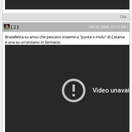
Cita
[
2
]
(08-05-2008, 07:23 PM )
Brazelletta su amici che pescano insieme a "punta o molu" di Catania
e una su un'anziano in farmacia.