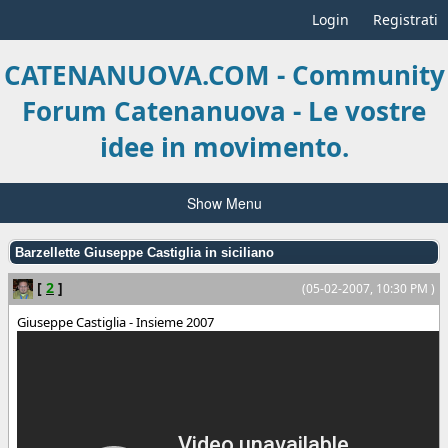
Login
Registrati
CATENANUOVA.COM - Community
Forum Catenanuova - Le vostre
idee in movimento.
Show Menu
Barzellette Giuseppe Castiglia in siciliano
[
2
]
(05-02-2007, 10:30 PM )
Giuseppe Castiglia - Insieme 2007