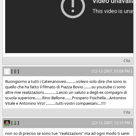
Cita
[
0
]
(12-12-2007, 05:09 PM )
Buongiorno a tutti i Catenanovesi...........volevo solo dire che sono io
quello che ha fatto il filmato di Piazza Bovio.........su youtube ci sono
altre mie realizzazioni..............Lascio un saluto a degli ex compagni di
scuola superiore........Rino Bellone........Prospero Fisichella....Antonino
Vitale e Antonino Virzi'...........tutti vostri compaesani....!!!!
Cita
[
2
]
(22-12-2007, 12:15 PM )
non so di preciso se sono tue "realizzazioni" ma ad ogni modo ti sarei