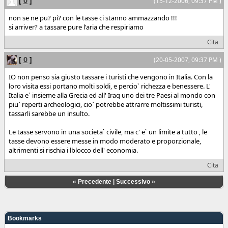
[
0
]
(15-12-2006, 09:37 PM )
non se ne pu? pi? con le tasse ci stanno ammazzando !!!
si arriver? a tassare pure l'aria che respiriamo
Cita
[
0
]
(20-05-2007, 09:37 PM )
IO non penso sia giusto tassare i turisti che vengono in Italia. Con la
loro visita essi portano molti soldi, e percio` richezza e benessere. L'
Italia e` insieme alla Grecia ed all' Iraq uno dei tre Paesi al mondo con
piu` reperti archeologici, cio` potrebbe attrarre moltissimi turisti,
tassarli sarebbe un insulto.
Le tasse servono in una societa` civile, ma c' e` un limite a tutto , le
tasse devono essere messe in modo moderato e proporzionale,
altrimenti si rischia i lblocco dell' economia.
Cita
«
Precedente
|
Successivo
»
Bookmarks