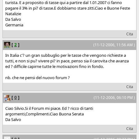
turista. E a proposito di tasse qui a partire dal 1.01.2007 ci fanno
pagare il 3% in pi? di tasse.E dobbiamo stare zitti.Ciao e Buone Feste
Natalizie
Da Salvo
Germania
Cita
[
2
]
(11-12-2006, 11:56 AM )
In Italia c'? un gran subbuglio per le tasse che vengono richieste a
tutti, e non si pu? vivere pi? in pace, penso sia il carovita che avanza
ed ? difficile capirne tutte le motivazioni fino in fondo.
nb. che ne pensi del nuovo forum ?
Cita
[
0
]
(11-12-2006, 06:10 PM )
Ciao Silvio.Si il Forum mi piace. Ed ? ricco di tanti
argomenti,Complimenti.Ciao Buona Serata
Da Salvo
Cita