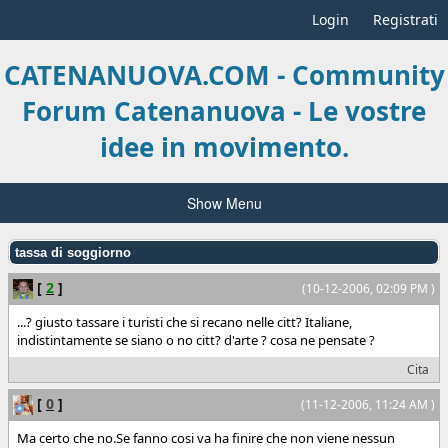
Login
Registrati
CATENANUOVA.COM - Community
Forum Catenanuova - Le vostre
idee in movimento.
Show Menu
tassa di soggiorno
[
2
]
(10-12-2006, 02:09 PM )
...? giusto tassare i turisti che si recano nelle citt? Italiane,
indistintamente se siano o no citt? d'arte ? cosa ne pensate ?
Cita
[
0
]
(11-12-2006, 11:24 AM )
Ma certo che no.Se fanno cosi va ha finire che non viene nessun