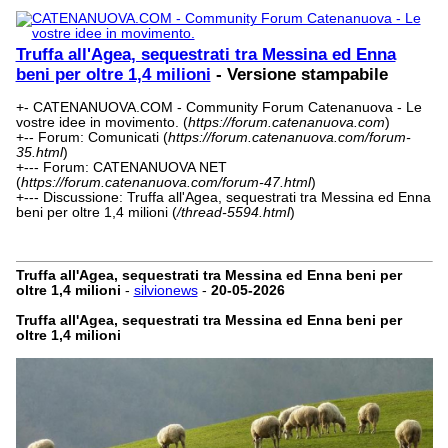
Truffa all'Agea, sequestrati tra Messina ed Enna
beni per oltre 1,4 milioni
- Versione stampabile
+- CATENANUOVA.COM - Community Forum Catenanuova - Le
vostre idee in movimento. (
https://forum.catenanuova.com
)
+-- Forum: Comunicati (
https://forum.catenanuova.com/forum-
35.html
)
+--- Forum: CATENANUOVA NET
(
https://forum.catenanuova.com/forum-47.html
)
+--- Discussione: Truffa all'Agea, sequestrati tra Messina ed Enna
beni per oltre 1,4 milioni (
/thread-5594.html
)
Truffa all'Agea, sequestrati tra Messina ed Enna beni per
oltre 1,4 milioni
-
silvionews
-
20-05-2026
Truffa all'Agea, sequestrati tra Messina ed Enna beni per
oltre 1,4 milioni