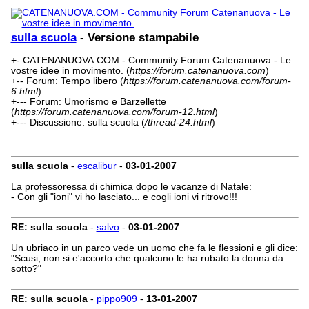
sulla scuola
- Versione stampabile
+- CATENANUOVA.COM - Community Forum Catenanuova - Le
vostre idee in movimento. (
https://forum.catenanuova.com
)
+-- Forum: Tempo libero (
https://forum.catenanuova.com/forum-
6.html
)
+--- Forum: Umorismo e Barzellette
(
https://forum.catenanuova.com/forum-12.html
)
+--- Discussione: sulla scuola (
/thread-24.html
)
sulla scuola
-
escalibur
-
03-01-2007
La professoressa di chimica dopo le vacanze di Natale:
- Con gli "ioni" vi ho lasciato... e cogli ioni vi ritrovo!!!
RE: sulla scuola
-
salvo
-
03-01-2007
Un ubriaco in un parco vede un uomo che fa le flessioni e gli dice:
"Scusi, non si e'accorto che qualcuno le ha rubato la donna da
sotto?"
RE: sulla scuola
-
pippo909
-
13-01-2007