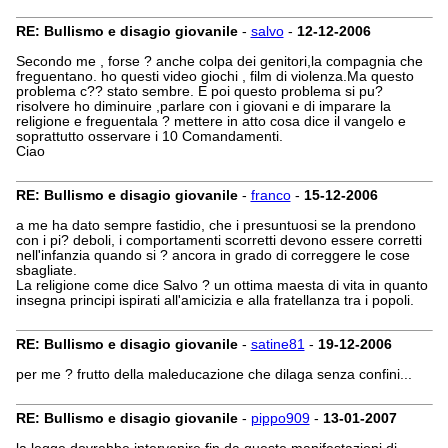
RE: Bullismo e disagio giovanile
-
salvo
-
12-12-2006
Secondo me , forse ? anche colpa dei genitori,la compagnia che
freguentano. ho questi video giochi , film di violenza.Ma questo
problema c?? stato sembre. E poi questo problema si pu?
risolvere ho diminuire ,parlare con i giovani e di imparare la
religione e freguentala ? mettere in atto cosa dice il vangelo e
soprattutto osservare i 10 Comandamenti.
Ciao
RE: Bullismo e disagio giovanile
-
franco
-
15-12-2006
a me ha dato sempre fastidio, che i presuntuosi se la prendono
con i pi? deboli, i comportamenti scorretti devono essere corretti
nell'infanzia quando si ? ancora in grado di correggere le cose
sbagliate.
La religione come dice Salvo ? un ottima maesta di vita in quanto
insegna principi ispirati all'amicizia e alla fratellanza tra i popoli.
RE: Bullismo e disagio giovanile
-
satine81
-
19-12-2006
per me ? frutto della maleducazione che dilaga senza confini...
RE: Bullismo e disagio giovanile
-
pippo909
-
13-01-2007