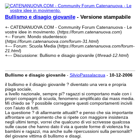
Bullismo e disagio giovanile
- Versione stampabile
+- CATENANUOVA.COM - Community Forum Catenanuova - Le
vostre idee in movimento. (
https://forum.catenanuova.com
)
+-- Forum: Mondo studentesco
(
https://forum.catenanuova.com/forum-31.html
)
+--- Forum: Scuola Media (
https://forum.catenanuova.com/forum-
21.html
)
+--- Discussione: Bullismo e disagio giovanile (
/thread-12.html
)
Bullismo e disagio giovanile
-
SilvioPassalacqua
-
10-12-2006
il bullismo e il disagio giovanile ? diventato una vera e propria
piaga sociale,
a livello nazionale, sempre pi? ragazzi si comportano male con i
propri compagni di scuola, fenomeno amplificato dai mass media.
Mi chiedo se ? possibile correggere questi comportamenti incivili
con l'aiuto di tutti.
La questione ? di allarmante attualit? e penso che sia importante
affrontare un argomento che si ripete con maggiore insistenza
negli ultimi tempi, vorrei che qualcuno di voi scrivesse qualcosa
sulle cause che hanno dato il via a queste forme di violenza fra
bambini e ragazzi, ma anche sulle ripercussioni sulla personalit?
del giovane vittima di bullismo e disagi.