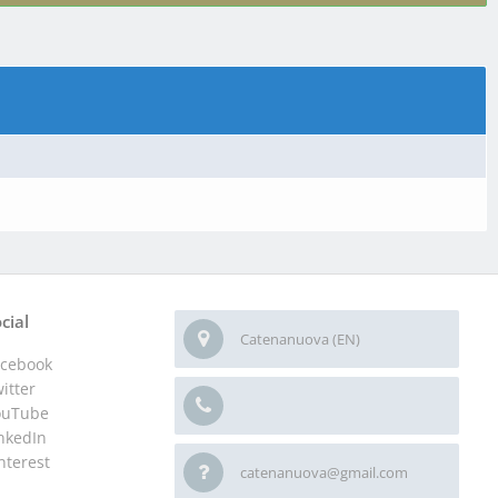
cial
Catenanuova (EN)
acebook
itter
ouTube
nkedIn
nterest
catenanuova@gmail.com