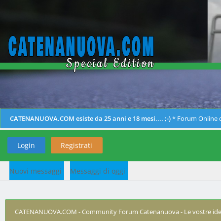
CATENANUOVA.COM esiste da 25 anni e 18 mesi.... ;-)
* Forum Online d
Login
Registrati
Nuovi messaggi
Messaggi di oggi
CATENANUOVA.COM - Community Forum Catenanuova - Le vostre ide