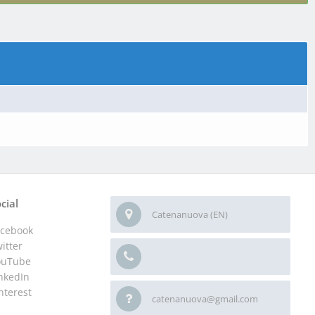
cial
Catenanuova (EN)
acebook
itter
ouTube
nkedIn
nterest
catenanuova@gmail.com