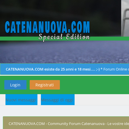
CATENANUOVA.COM esiste da 25 anni e 18 mesi.... ;-)
* Forum Online d
Login
Registrati
Nuovi messaggi
Messaggi di oggi
CATENANUOVA.COM - Community Forum Catenanuova - Le vostre ide