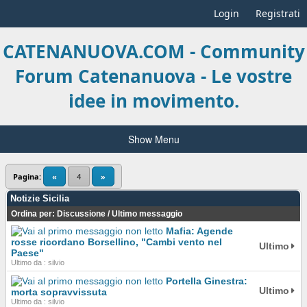
Login
Registrati
CATENANUOVA.COM - Community
Forum Catenanuova - Le vostre
idee in movimento.
Show Menu
Pagina:
«
4
»
Notizie Sicilia
Ordina per:
Discussione
/
Ultimo messaggio
Mafia: Agende
rosse ricordano Borsellino, "Cambi vento nel
Ultimo
Paese"
Ultimo da : silvio
Portella Ginestra:
Ultimo
morta sopravvissuta
Ultimo da : silvio