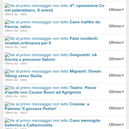
d*: operazione Cc
Ultimo
nel palermitano, 8 arresti
Ultimo da : silvio
Cane trafitto da
Ultimo
freccia, salvo
Ultimo da : silvio
Falsi incidenti
Ultimo
stradali,ordinanza per 5
Ultimo da : silvio
Gregoretti: ok
Ultimo
Giunta a processo Salvini
Ultimo da : silvio
Migranti: Ocean
Ultimo
Viking verso Sicilia
Ultimo da : silvio
Teatro: Pesce
Ultimo
d'aprile con Cesare Bocci ad Agrigento
Ultimo da : silvio
Cinema: a
Ultimo
Palermo 'Il giovane Pertini'
Ultimo da : silvio
Caso meningite
Ultimo
batterica a Caltanissetta