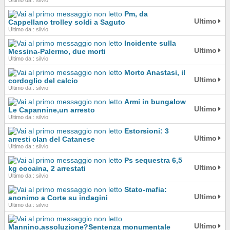
Ultimo da : silvio
Pm, da
Ultimo
Cappellano trolley soldi a Saguto
Ultimo da : silvio
Incidente sulla
Ultimo
Messina-Palermo, due morti
Ultimo da : silvio
Morto Anastasi, il
Ultimo
cordoglio del calcio
Ultimo da : silvio
Armi in bungalow
Ultimo
Le Capannine,un arresto
Ultimo da : silvio
Estorsioni: 3
Ultimo
arresti clan del Catanese
Ultimo da : silvio
Ps sequestra 6,5
Ultimo
kg cocaina, 2 arrestati
Ultimo da : silvio
Stato-mafia:
Ultimo
anonimo a Corte su indagini
Ultimo da : silvio
Ultimo
Mannino,assoluzione?Sentenza monumentale